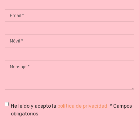
Apellido
*
Email
(Obligatorio)
*
(Obligatorio)
Móvil
*
(Obligatorio)
Mensaje
*
(Obligatorio)
Sin
He leído y acepto la
política de privacidad.
* Campos
obligatorios
nombre
(Obligatorio)
CAPTCHA